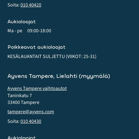
Soita:
010 40420
Aukioloajat
Ma - pe
09:00-18:00
Poikkeavat aukioloajat
KESÄLAUANTAIT SULJETTU (VIIKOT: 25-31)
Ayvens Tampere, Lielahti (myymälä)
Ayvens Tampere vaihtoautot
Taninkatu 7
33400 Tampere
tampere@ayvens.com
Soita:
010 40430
Aukioloajat