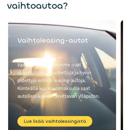
vaihtoautoa?
Vaihtoleasing-autot
Vaihtoleasing-automme ovat
säännöllisesti huollettuja ja hyvin
pidettyjä entisiä leasing-autoja.
Kiinteällä kuukausimaksulla saat
autollesi kaiken tarvittavan ylläpidon.
Lue lisää vaihtoleasingistä