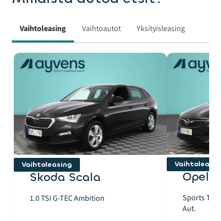
Vaihtoleasing
Vaihtoautot
Yksityisleasing
Vaihtoleasi
Vaihtoleasing
Opel A
Skoda Scala
Sports Tour
1.0 TSI G-TEC Ambition
Aut.