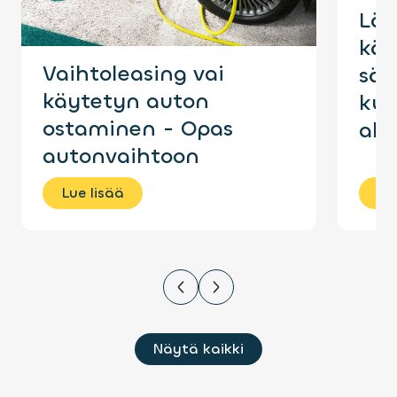
Läp
käy
Vaihtoleasing vai
säh
käytetyn auton
kun
ostaminen - Opas
akk
autonvaihtoon
Lue lisää
Lu
Näytä kaikki