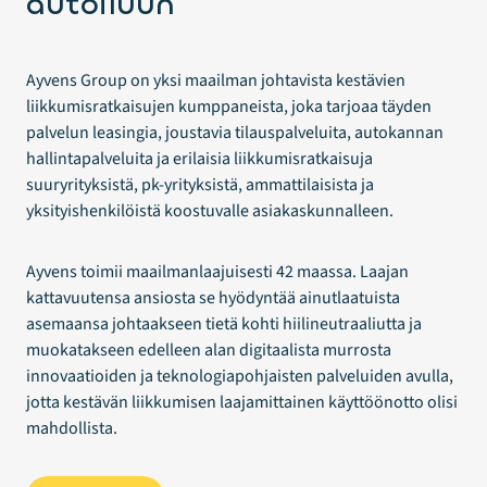
autoiluun
Ayvens Group on yksi maailman johtavista kestävien
liikkumisratkaisujen kumppaneista, joka tarjoaa täyden
palvelun leasingia, joustavia tilauspalveluita, autokannan
hallintapalveluita ja erilaisia liikkumisratkaisuja
suuryrityksistä, pk-yrityksistä, ammattilaisista ja
yksityishenkilöistä koostuvalle asiakaskunnalleen.
Ayvens toimii maailmanlaajuisesti 42 maassa. Laajan
kattavuutensa ansiosta se hyödyntää ainutlaatuista
asemaansa johtaakseen tietä kohti hiilineutraaliutta ja
muokatakseen edelleen alan digitaalista murrosta
innovaatioiden ja teknologiapohjaisten palveluiden avulla,
jotta kestävän liikkumisen laajamittainen käyttöönotto olisi
mahdollista.