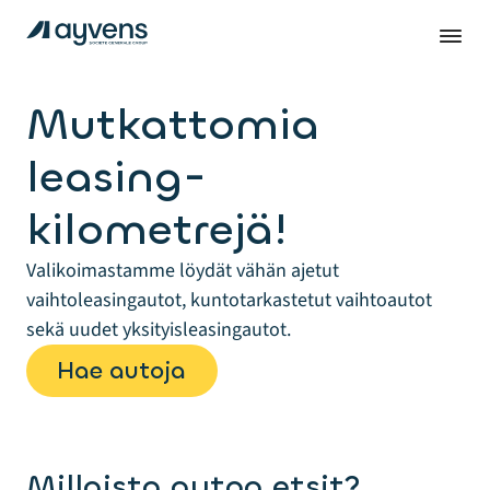
Mutkattomia
leasing-
kilometrejä!
Valikoimastamme löydät vähän ajetut
vaihtoleasingautot, kuntotarkastetut vaihtoautot
sekä uudet yksityisleasingautot.
Hae autoja
Millaista autoa etsit?