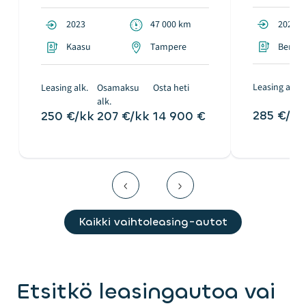
2021
2023
47 000 km
Bensiin
Kaasu
Tampere
Leasing alk.
Leasing alk.
Osamaksu
Osta heti
alk.
285 €/kk
250 €/kk
207 €/kk
14 900 €
Kaikki vaihtoleasing-autot
Etsitkö leasingautoa vai