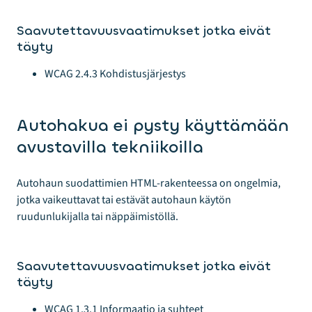
Saavutettavuusvaatimukset jotka eivät
täyty
WCAG 2.4.3 Kohdistusjärjestys
Autohakua ei pysty käyttämään
avustavilla tekniikoilla
Autohaun suodattimien HTML-rakenteessa on ongelmia,
jotka vaikeuttavat tai estävät autohaun käytön
ruudunlukijalla tai näppäimistöllä.
Saavutettavuusvaatimukset jotka eivät
täyty
WCAG 1.3.1 Informaatio ja suhteet