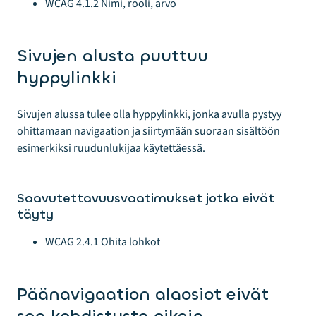
WCAG 4.1.2 Nimi, rooli, arvo
Sivujen alusta puuttuu
hyppylinkki
Sivujen alussa tulee olla hyppylinkki, jonka avulla pystyy
ohittamaan navigaation ja siirtymään suoraan sisältöön
esimerkiksi ruudunlukijaa käytettäessä.
Saavutettavuusvaatimukset jotka eivät
täyty
WCAG 2.4.1 Ohita lohkot
Päänavigaation alaosiot eivät
saa kohdistusta oikein