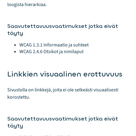
loogista hierarkiaa.
Saavutettavuusvaatimukset jotka eivät
täyty
WCAG 1.3.1 Informaatio ja suhteet
WCAG 2.4.6 Otsikot ja nimilaput
Linkkien visuaalinen erottuvuus
Sivustolla on linkkejä, joita ei ole selkeästi visuaalisesti
korostettu.
Saavutettavuusvaatimukset jotka eivät
täyty