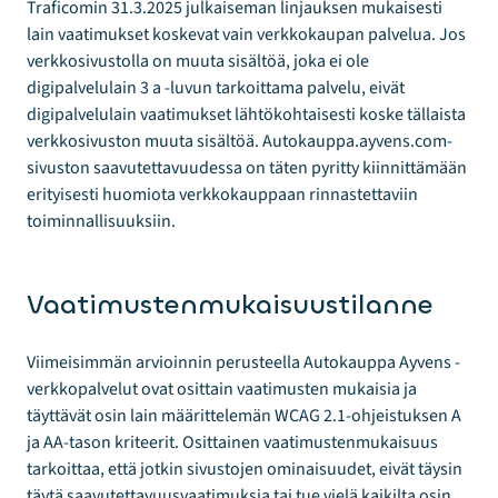
Traficomin 31.3.2025 julkaiseman linjauksen mukaisesti
lain vaatimukset koskevat vain verkkokaupan palvelua. Jos
verkkosivustolla on muuta sisältöä, joka ei ole
digipalvelulain 3 a -luvun tarkoittama palvelu, eivät
digipalvelulain vaatimukset lähtökohtaisesti koske tällaista
verkkosivuston muuta sisältöä. Autokauppa.ayvens.com-
sivuston saavutettavuudessa on täten pyritty kiinnittämään
erityisesti huomiota verkkokauppaan rinnastettaviin
toiminnallisuuksiin.
Vaatimustenmukaisuustilanne
Viimeisimmän arvioinnin perusteella Autokauppa Ayvens -
verkkopalvelut ovat osittain vaatimusten mukaisia ja
täyttävät osin lain määrittelemän WCAG 2.1-ohjeistuksen A
ja AA-tason kriteerit. Osittainen vaatimustenmukaisuus
tarkoittaa, että jotkin sivustojen ominaisuudet, eivät täysin
täytä saavutettavuusvaatimuksia tai tue vielä kaikilta osin