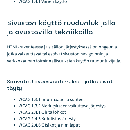
WCAG 1.4.1 Värien käyttö
Sivuston käyttö ruudunlukijalla
ja avustavilla tekniikoilla
HTML-rakenteessa ja sisällön järjestyksessä on ongelmia,
jotka vaikeuttavat tai estävät sivuston navigoinnin ja
verkkokaupan toiminnallisuuksien käytön ruudunlukijalla.
Saavutettavuusvaatimukset jotka eivät
täyty
WCAG 1.3.1 Informaatio ja suhteet
WCAG 1.3.2 Merkitykseen vaikuttava järjestys
WCAG 2.4.1 Ohita lohkot
WCAG 2.4.3 Kohdistusjärjestys
WCAG 2.4.6 Otsikot ja nimilaput