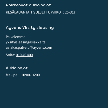
Poikkeavat aukioloajat
KESÄLAUANTAIT SULJETTU (VIIKOT: 25-31)
Ayvens Yksityisleasing
Palvelemme
yksityis­leasing­asiakkaita
asiakaspalvelu@ayvens.com
Soita:
010 40 400
Aukioloajat
Ma - pe
10:00-16:00