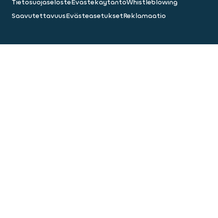
Tietosuojaseloste
Evästekäytäntö
Whistleblowing
Saavutettavuus
Evästeasetukset
Reklamaatio