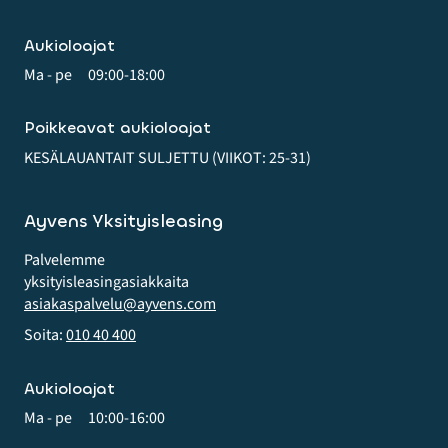
Aukioloajat
Ma - pe
09:00-18:00
Poikkeavat aukioloajat
KESÄLAUANTAIT SULJETTU (VIIKOT: 25-31)
Ayvens Yksityisleasing
Palvelemme
yksityis­leasing­asiakkaita
asiakaspalvelu@ayvens.com
Soita:
010 40 400
Aukioloajat
Ma - pe
10:00-16:00