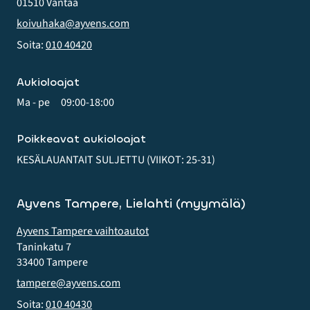
01510 Vantaa
koivuhaka@ayvens.com
Soita:
010 40420
Aukioloajat
Ma - pe
09:00-18:00
Poikkeavat aukioloajat
KESÄLAUANTAIT SULJETTU (VIIKOT: 25-31)
Ayvens Tampere, Lielahti (myymälä)
Ayvens Tampere vaihtoautot
Taninkatu 7
33400 Tampere
tampere@ayvens.com
Soita:
010 40430