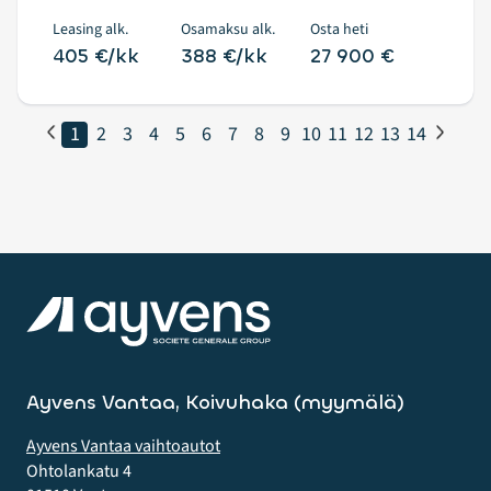
Leasing alk.
Osamaksu alk.
Osta heti
405 €/kk
388 €/kk
27 900 €
1
2
3
4
5
6
7
8
9
10
11
12
13
14
Ayvens Vantaa, Koivuhaka (myymälä)
Ayvens Vantaa vaihtoautot
Ohtolankatu 4