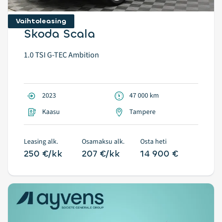
Vaihtoleasing
Skoda Scala
1.0 TSI G-TEC Ambition
2023
47 000 km
Kaasu
Tampere
Leasing alk.
Osamaksu alk.
Osta heti
250 €/kk
207 €/kk
14 900 €