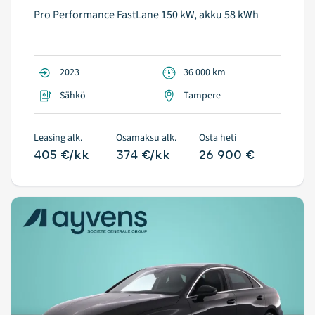
Pro Performance FastLane 150 kW, akku 58 kWh
2023
36 000 km
Sähkö
Tampere
Leasing alk.
Osamaksu alk.
Osta heti
405 €/kk
374 €/kk
26 900 €