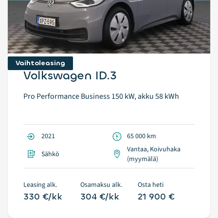
Vaihtoleasing
Volkswagen ID.3
Pro Performance Business 150 kW, akku 58 kWh
2021
65 000 km
Vantaa, Koivuhaka
Sähkö
(myymälä)
Leasing alk.
Osamaksu alk.
Osta heti
330 €/kk
304 €/kk
21 900 €