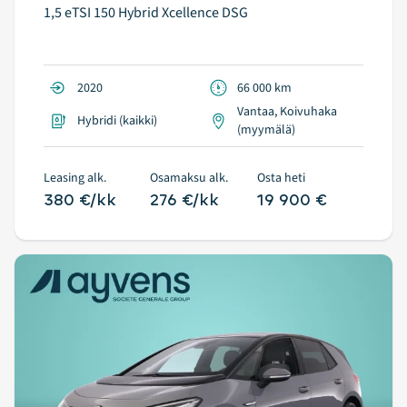
1,5 eTSI 150 Hybrid Xcellence DSG
2020
66 000 km
Vantaa, Koivuhaka
Hybridi (kaikki)
(myymälä)
Leasing alk.
Osamaksu alk.
Osta heti
380 €/kk
276 €/kk
19 900 €