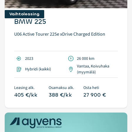
Vaihtoleasing
BMW 225
U06 Active Tourer 225e xDrive Charged Edition
2023
26 000 km
Vantaa, Koivuhaka
Hybridi (kaikki)
(myymälä)
Leasing alk.
Osamaksu alk.
Osta heti
405 €/kk
388 €/kk
27 900 €