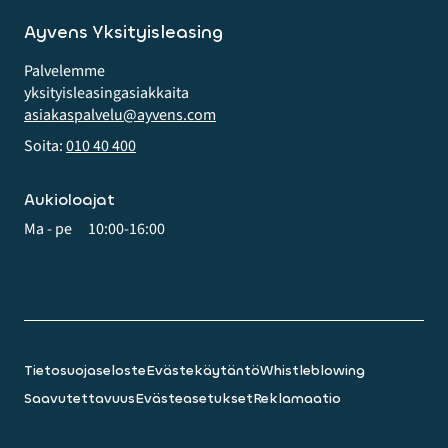
Ayvens Yksityisleasing
Palvelemme
yksityis­leasing­asiakkaita
asiakaspalvelu@ayvens.com
Soita:
010 40 400
Aukioloajat
Ma - pe
10:00-16:00
Tietosuojaseloste
Evästekäytäntö
Whistleblowing
Saavutettavuus
Evästeasetukset
Reklamaatio