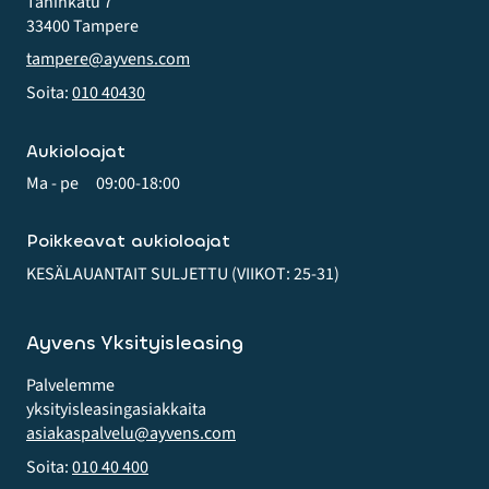
Taninkatu 7
33400 Tampere
tampere@ayvens.com
Soita:
010 40430
Aukioloajat
Ma - pe
09:00-18:00
Poikkeavat aukioloajat
KESÄLAUANTAIT SULJETTU (VIIKOT: 25-31)
Ayvens Yksityisleasing
Palvelemme
yksityis­leasing­asiakkaita
asiakaspalvelu@ayvens.com
Soita:
010 40 400