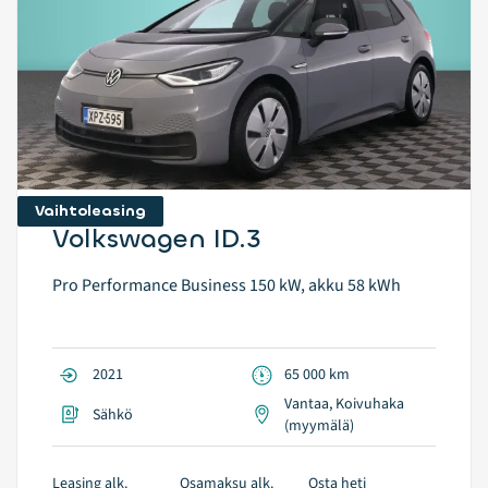
Vaihtoleasing
Volkswagen ID.3
Pro Performance Business 150 kW, akku 58 kWh
2021
65 000 km
Vantaa, Koivuhaka
Sähkö
(myymälä)
Leasing alk.
Osamaksu alk.
Osta heti