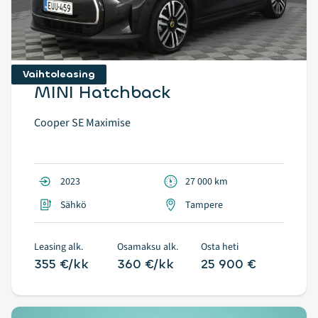
Vaihtoleasing
MINI Hatchback
Cooper SE Maximise
2023
27 000 km
Sähkö
Tampere
Leasing alk.
Osamaksu alk.
Osta heti
355 €/kk
360 €/kk
25 900 €