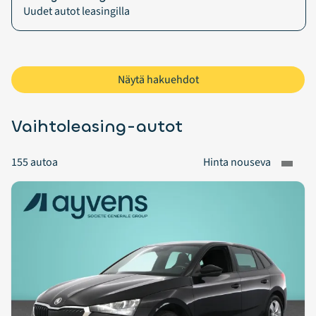
Uudet autot leasingilla
Näytä hakuehdot
Vaihtoleasing-autot
155
autoa