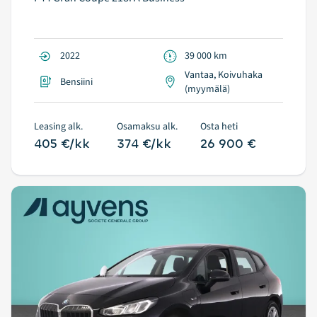
2022
39 000 km
Vantaa, Koivuhaka
Bensiini
(myymälä)
Leasing alk.
Osamaksu alk.
Osta heti
405 €/kk
374 €/kk
26 900 €