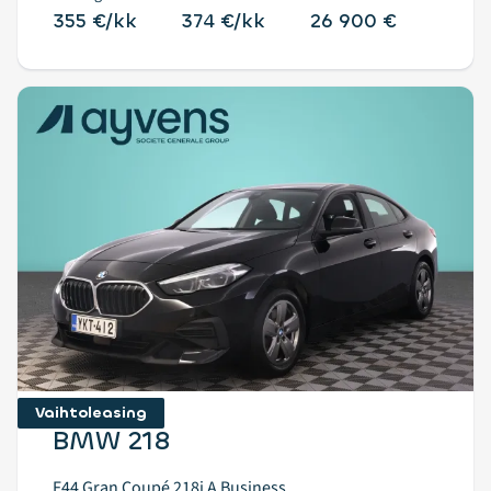
355 €/kk
374 €/kk
26 900 €
Vaihtoleasing
BMW 218
F44 Gran Coupé 218i A Business