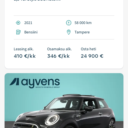
2021
58 000 km
Bensiini
Tampere
Leasing alk.
Osamaksu alk.
Osta heti
410 €/kk
346 €/kk
24 900 €