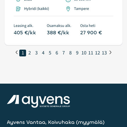
Hybridi (kaikki)
Tampere
Leasing alk.
Osamaksu alk.
Osta heti
405 €/kk
388 €/kk
27 900 €
1
2
3
4
5
6
7
8
9
10
11
12
13
Ayvens Vantaa, Koivuhaka (myymälä)