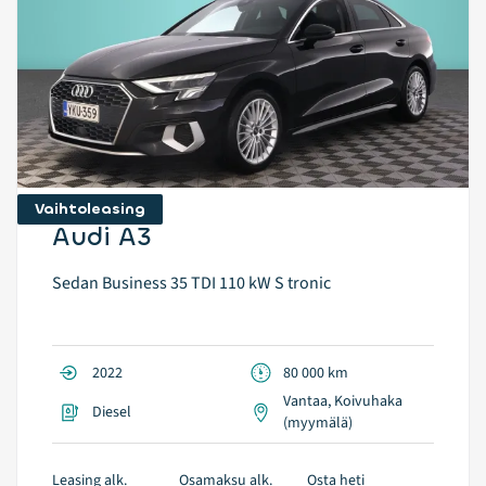
Vaihtoleasing
Audi A3
Sedan Business 35 TDI 110 kW S tronic
2022
80 000 km
Vantaa, Koivuhaka
Diesel
(myymälä)
Leasing alk.
Osamaksu alk.
Osta heti