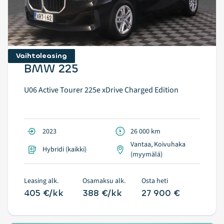
Vaihtoleasing
BMW 225
U06 Active Tourer 225e xDrive Charged Edition
2023
26 000 km
Vantaa, Koivuhaka
Hybridi (kaikki)
(myymälä)
Leasing alk.
Osamaksu alk.
Osta heti
405 €/kk
388 €/kk
27 900 €