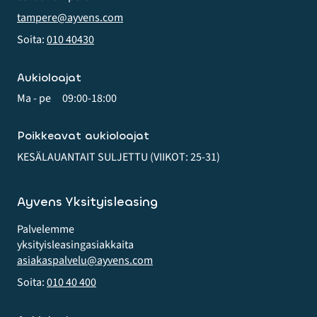
tampere@ayvens.com
Soita:
010 40430
Aukioloajat
Ma - pe
09:00-18:00
Poikkeavat aukioloajat
KESÄLAUANTAIT SULJETTU (VIIKOT: 25-31)
Ayvens Yksityisleasing
Palvelemme
yksityis­leasing­asiakkaita
asiakaspalvelu@ayvens.com
Soita:
010 40 400