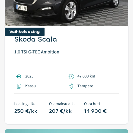
Vaihtoleasing
Skoda Scala
1.0 TSI G-TEC Ambition
2023
47 000 km
Kaasu
Tampere
Leasing alk.
Osamaksu alk.
Osta heti
250 €/kk
207 €/kk
14 900 €