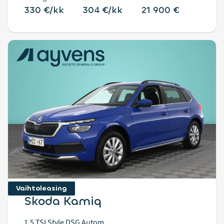
330 €/kk
304 €/kk
21 900 €
Vaihtoleasing
Skoda Kamiq
1,5 TSI Style DSG Autom.