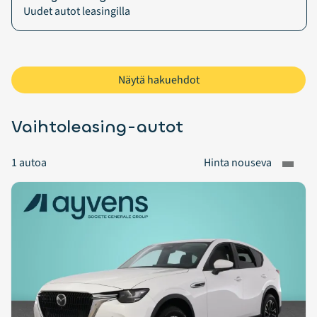
Uudet autot leasingilla
Näytä hakuehdot
Vaihtoleasing-autot
1
autoa