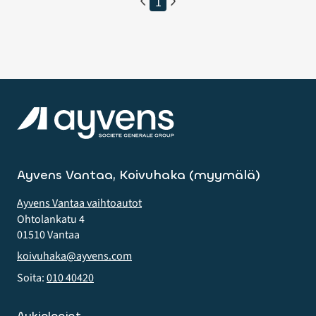
1
Ayvens Vantaa, Koivuhaka (myymälä)
Ayvens Vantaa vaihtoautot
Ohtolankatu 4
01510 Vantaa
koivuhaka@ayvens.com
Soita:
010 40420
Aukioloajat