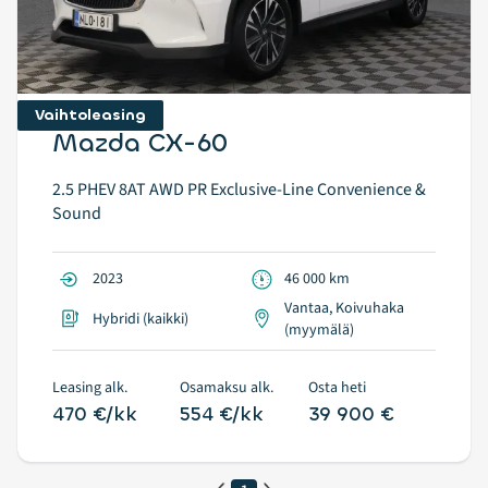
Vaihtoleasing
Mazda CX-60
2.5 PHEV 8AT AWD PR Exclusive-Line Convenience &
Sound
2023
46 000 km
Vantaa, Koivuhaka
Hybridi (kaikki)
(myymälä)
Leasing alk.
Osamaksu alk.
Osta heti
470 €/kk
554 €/kk
39 900 €