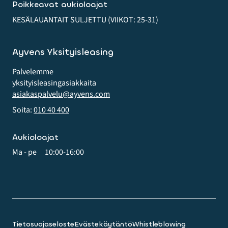
Poikkeavat aukioloajat
KESÄLAUANTAIT SULJETTU (VIIKOT: 25-31)
Ayvens Yksityisleasing
Palvelemme
yksityis­leasing­asiakkaita
asiakaspalvelu@ayvens.com
Soita:
010 40 400
Aukioloajat
Ma - pe
10:00-16:00
Tietosuojaseloste
Evästekäytäntö
Whistleblowing