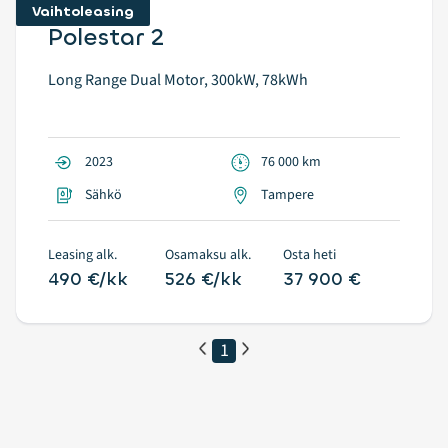
Vaihtoleasing
Polestar 2
Long Range Dual Motor, 300kW, 78kWh
2023
76 000 km
Sähkö
Tampere
Leasing alk.
Osamaksu alk.
Osta heti
490 €/kk
526 €/kk
37 900 €
1