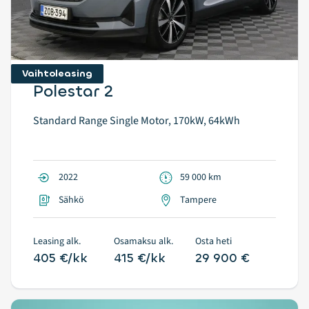
Vaihtoleasing
Polestar 2
Standard Range Single Motor, 170kW, 64kWh
2022
59 000 km
Sähkö
Tampere
Leasing alk.
Osamaksu alk.
Osta heti
405 €/kk
415 €/kk
29 900 €