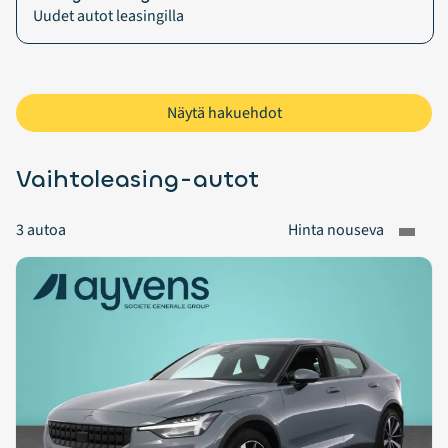
Uudet autot leasingilla
Näytä hakuehdot
Vaihtoleasing-autot
3
autoa