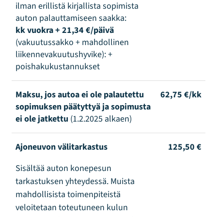
ilman erillistä kirjallista sopimista
auton palauttamiseen saakka:
kk vuokra + 21,34 €/päivä
(vakuutussakko + mahdollinen
liikennevakuutushyvike): +
poishakukustannukset
Maksu, jos autoa ei ole palautettu
62,75 €/kk
sopimuksen päätyttyä ja sopimusta
ei ole jatkettu
(1.2.2025 alkaen)
Ajoneuvon välitarkastus
125,50 €
Sisältää auton konepesun
tarkastuksen yhteydessä. Muista
mahdollisista toimenpiteistä
veloitetaan toteutuneen kulun