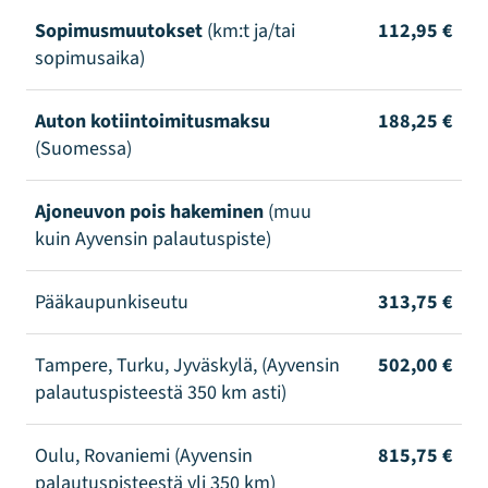
Sopimusmuutokset
(km:t ja/tai
112,95 €
sopimusaika)
Auton kotiintoimitusmaksu
188,25 €
(Suomessa)
Ajoneuvon pois hakeminen
(muu
kuin Ayvensin palautuspiste)
Pääkaupunkiseutu
313,75 €
Tampere, Turku, Jyväskylä, (Ayvensin
502,00 €
palautuspisteestä 350 km asti)
Oulu, Rovaniemi (Ayvensin
815,75 €
palautuspisteestä yli 350 km)