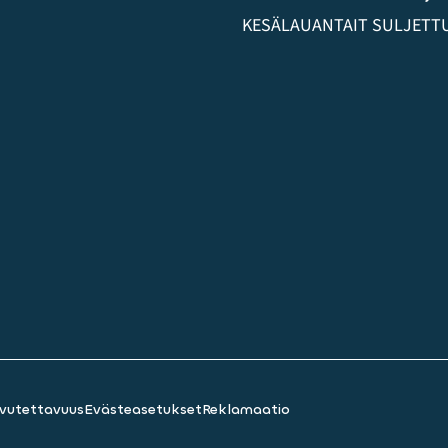
KESÄLAUANTAIT SULJETTU (
vutettavuus
Evästeasetukset
Reklamaatio