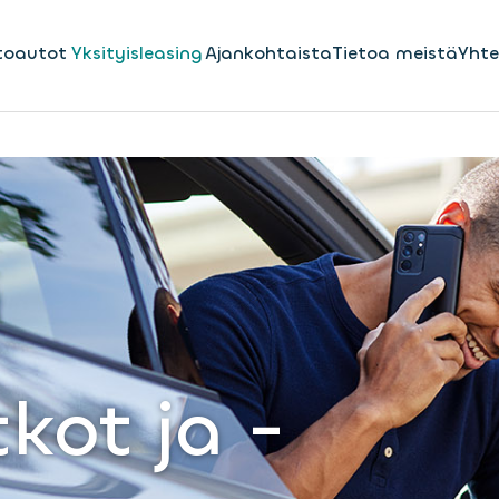
toautot
Yksityisleasing
Ajankohtaista
Tietoa meistä
Yhte
kot ja -