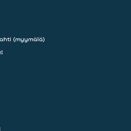
lahti (myymälä)
ot
t