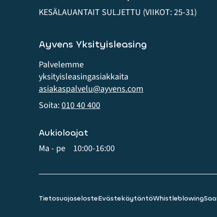
KESÄLAUANTAIT SULJETTU (VIIKOT: 25-31)
Ayvens Yksityisleasing
Palvelemme
yksityis­leasing­asiakkaita
asiakaspalvelu@ayvens.com
Soita:
010 40 400
Aukioloajat
Ma - pe
10:00-16:00
Tietosuojaseloste
Evästekäytäntö
Whistleblowing
Saa