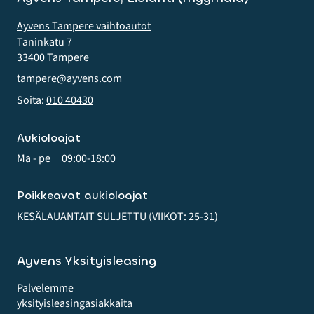
Ayvens Tampere vaihtoautot
Taninkatu 7
33400 Tampere
tampere@ayvens.com
Soita:
010 40430
Aukioloajat
Ma - pe
09:00-18:00
Poikkeavat aukioloajat
KESÄLAUANTAIT SULJETTU (VIIKOT: 25-31)
Ayvens Yksityisleasing
Palvelemme
yksityis­leasing­asiakkaita