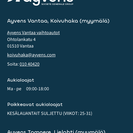
Ayvens Vantaa, Koivuhaka (myymälä)
Ayvens Vantaa vaihtoautot
Ohtolankatu 4
01510 Vantaa
koivuhaka@ayvens.com
Soita:
010 40420
Aukioloajat
Ma - pe
09:00-18:00
Poikkeavat aukioloajat
KESÄLAUANTAIT SULJETTU (VIIKOT: 25-31)
Ayvens Tampere, Lielahti (myymälä)