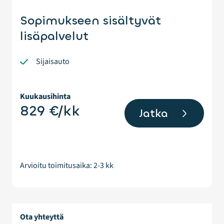
Sopimukseen sisältyvät
lisäpalvelut
Sijaisauto
Kuukausihinta
829
€/kk
Jatka
Arvioitu toimitusaika: 2-3 kk
Ota yhteyttä