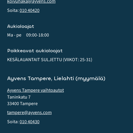
koivuhaka@ayvens.com
Soita:
010 40420
Aukioloajat
Ma - pe
09:00-18:00
Poikkeavat aukioloajat
KESÄLAUANTAIT SULJETTU (VIIKOT: 25-31)
Ayvens Tampere, Lielahti (myymälä)
Ayvens Tampere vaihtoautot
Taninkatu 7
33400 Tampere
tampere@ayvens.com
Soita:
010 40430