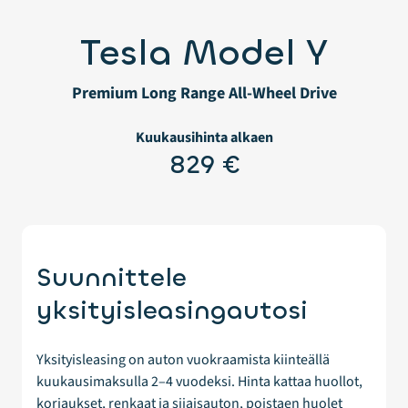
Tesla Model Y
Premium Long Range All-Wheel Drive
Kuukausihinta alkaen
829 €
Suunnittele
yksityisleasingautosi
Yksityisleasing on auton vuokraamista kiinteällä
kuukausimaksulla 2–4 vuodeksi. Hinta kattaa huollot,
korjaukset, renkaat ja sijaisauton, poistaen huolet