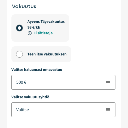
Vakuutus
Ayvens Täysvakuutus
98 €/kk
Lisätietoja
Teen itse vakuutuksen
Valitse haluamasi omavastuu
Valitse vakuutusyhtiö