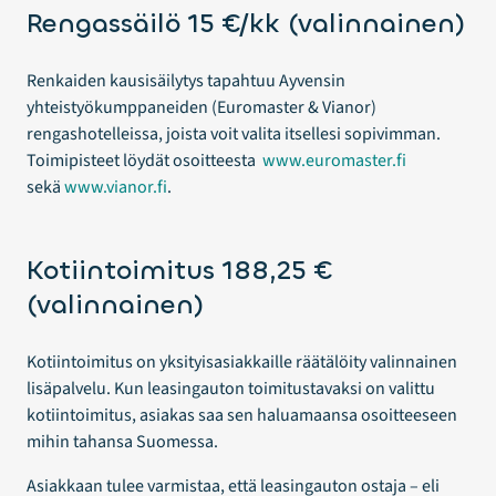
Rengassäilö 15 €/kk (valinnainen)
Renkaiden kausisäilytys tapahtuu Ayvensin
yhteistyökumppaneiden (Euromaster & Vianor)
rengashotelleissa, joista voit valita itsellesi sopivimman.
Toimipisteet löydät osoitteesta
www.euromaster.fi
sekä
www.vianor.fi
.
Kotiintoimitus 188,25 €
(valinnainen)
Kotiintoimitus on yksityisasiakkaille räätälöity valinnainen
lisäpalvelu. Kun leasingauton toimitustavaksi on valittu
kotiintoimitus, asiakas saa sen haluamaansa osoitteeseen
mihin tahansa Suomessa.
Asiakkaan tulee varmistaa, että leasingauton ostaja – eli